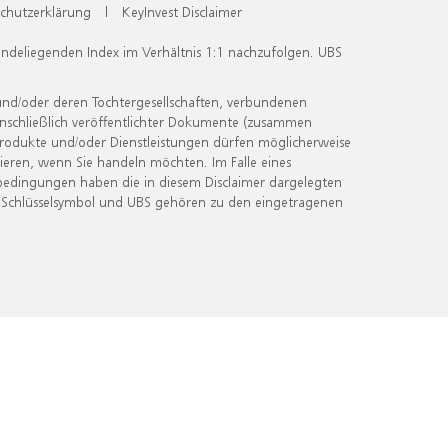
chutzerklärung
|
KeyInvest Disclaimer
undeliegenden Index im Verhältnis 1:1 nachzufolgen. UBS
und/oder deren Tochtergesellschaften, verbundenen
inschließlich veröffentlichter Dokumente (zusammen
 Produkte und/oder Dienstleistungen dürfen möglicherweise
ieren, wenn Sie handeln möchten. Im Falle eines
bedingungen haben die in diesem Disclaimer dargelegten
 Schlüsselsymbol und UBS gehören zu den eingetragenen