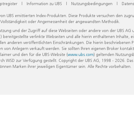
ptregister
|
Information zu UBS
|
Nutzungsbedingungen
|
Datens
 von UBS emittierten Index-Produkten. Diese Produkte versuchen den zugr
, Vollständigkeit oder Angemessenheit der angewandten Methodik.
Nutzung und der Zugriff auf diese Webseiten oder andere von der UBS AG 
eitgestellte verlinkte Webseiten und alle hierin enthaltenen Inhalte, e
allen anderen veröffentlichten Einschränkungen. Die hierin beschriebenen
n von Anlegern verkauft werden. Sie sollten Ihren eigenen Broker kontakt
laimer und den für die UBS-Website (
www.ubs.com
) geltenden Nutzungs
h WSD zur Verfügung gestellt. Copyright der UBS AG, 1998 - 2026. Das
nen Marken ihrer jeweiligen Eigentümer sein. Alle Rechte vorbehalten.