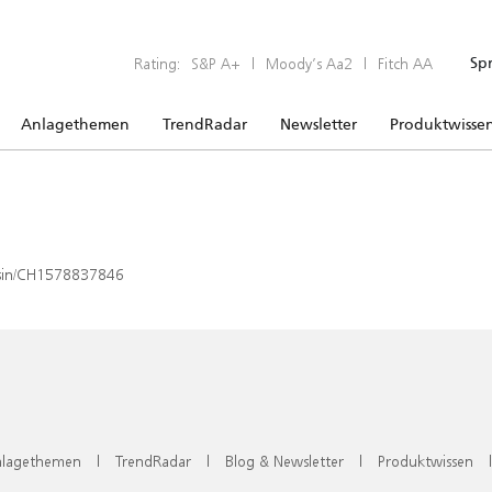
Rating:
S&P A+
|
Moody’s Aa2
|
Fitch AA
Sp
Anlagethemen
TrendRadar
Newsletter
Produktwisse
x/isin/CH1578837846
lagethemen
|
TrendRadar
|
Blog & Newsletter
|
Produktwissen
|