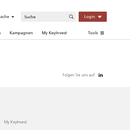
rache
Login
n
Kampagnen
My KeyInvest
Tools
Folgen Sie uns auf
My KeyInvest