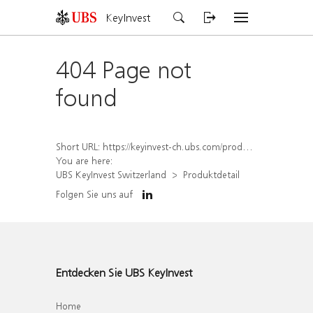
KeyInvest
404 Page not
found
Short URL:
https://keyinvest-ch.ubs.com/produkt/detail/index/isin/CH1578838000
You are here:
UBS KeyInvest Switzerland
Produktdetail
Folgen Sie uns auf
Entdecken Sie UBS KeyInvest
Home