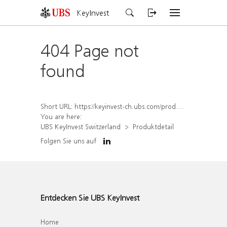
KeyInvest
404 Page not
found
Short URL:
https://keyinvest-ch.ubs.com/produkt/detail/index/isin/CH1578838042
You are here:
UBS KeyInvest Switzerland
Produktdetail
Folgen Sie uns auf
Entdecken Sie UBS KeyInvest
Home