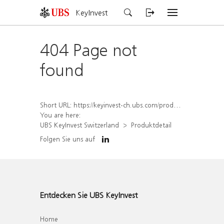
KeyInvest
404 Page not
found
Short URL:
https://keyinvest-ch.ubs.com/produkt/detail/index/isin/CH1578838133
You are here:
UBS KeyInvest Switzerland
Produktdetail
Folgen Sie uns auf
Entdecken Sie UBS KeyInvest
Home