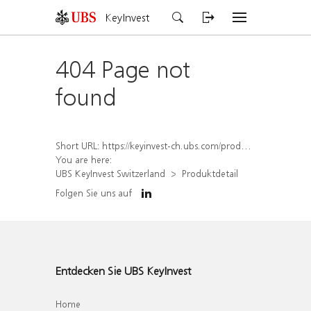
KeyInvest
404 Page not
found
Short URL:
https://keyinvest-ch.ubs.com/produkt/detail/index/isin/CH1578838398
You are here:
UBS KeyInvest Switzerland
Produktdetail
Folgen Sie uns auf
Entdecken Sie UBS KeyInvest
Home