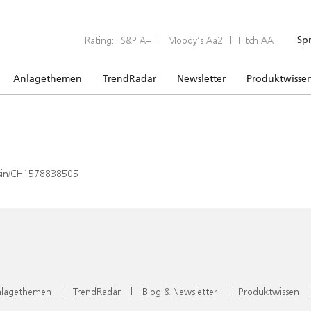
Rating:
S&P A+
|
Moody’s Aa2
|
Fitch AA
Sp
Anlagethemen
TrendRadar
Newsletter
Produktwisse
x/isin/CH1578838505
lagethemen
|
TrendRadar
|
Blog & Newsletter
|
Produktwissen
|