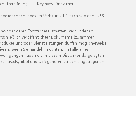
chutzerklärung
|
KeyInvest Disclaimer
undeliegenden Index im Verhältnis 1:1 nachzufolgen. UBS
und/oder deren Tochtergesellschaften, verbundenen
inschließlich veröffentlichter Dokumente (zusammen
 Produkte und/oder Dienstleistungen dürfen möglicherweise
ieren, wenn Sie handeln möchten. Im Falle eines
bedingungen haben die in diesem Disclaimer dargelegten
 Schlüsselsymbol und UBS gehören zu den eingetragenen