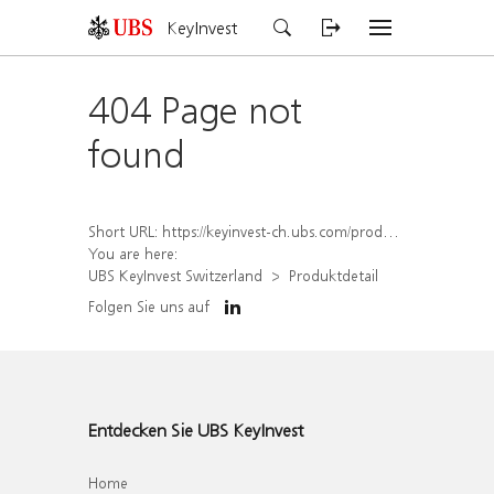
KeyInvest
404 Page not
found
Short URL:
https://keyinvest-ch.ubs.com/produkt/detail/index/isin/CH1578838596
You are here:
UBS KeyInvest Switzerland
Produktdetail
Folgen Sie uns auf
Entdecken Sie UBS KeyInvest
Home