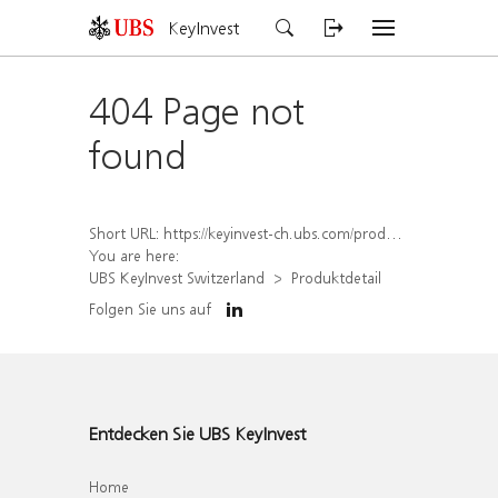
KeyInvest
404 Page not
found
Short URL:
https://keyinvest-ch.ubs.com/produkt/detail/index/isin/CH1578838612
You are here:
UBS KeyInvest Switzerland
Produktdetail
Folgen Sie uns auf
Entdecken Sie UBS KeyInvest
Home