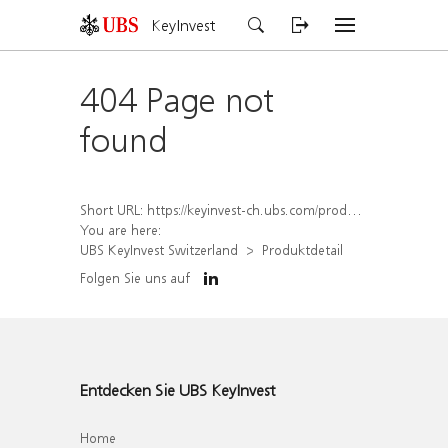
KeyInvest
404 Page not
found
Short URL:
https://keyinvest-ch.ubs.com/produkt/detail/index/isin/CH1578840360
You are here:
UBS KeyInvest Switzerland
Produktdetail
Folgen Sie uns auf
Entdecken Sie UBS KeyInvest
Home