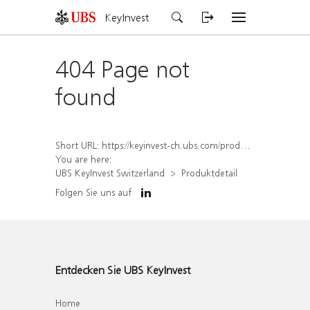
KeyInvest
404 Page not
found
Short URL:
https://keyinvest-ch.ubs.com/produkt/detail/index/isin/CH1579298451
You are here:
UBS KeyInvest Switzerland
Produktdetail
Folgen Sie uns auf
Entdecken Sie UBS KeyInvest
Home