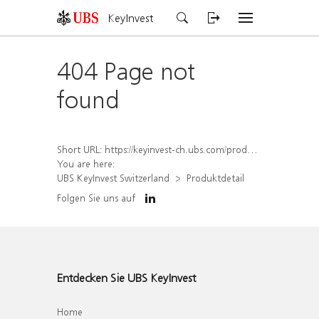
KeyInvest
404 Page not
found
Short URL:
https://keyinvest-ch.ubs.com/produkt/detail/index/isin/CH1579298667
You are here:
UBS KeyInvest Switzerland
Produktdetail
Folgen Sie uns auf
Entdecken Sie UBS KeyInvest
Home