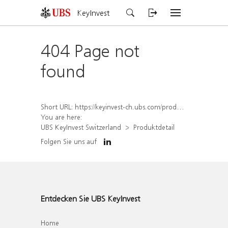
KeyInvest
404 Page not
found
Short URL:
https://keyinvest-ch.ubs.com/produkt/detail/index/isin/CH1579298774
You are here:
UBS KeyInvest Switzerland
Produktdetail
Folgen Sie uns auf
Entdecken Sie UBS KeyInvest
Home