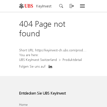
KeyInvest
404 Page not
found
Short URL:
https://keyinvest-ch.ubs.com/produkt/detail/index/isin/CH1579298949
You are here:
UBS KeyInvest Switzerland
Produktdetail
Folgen Sie uns auf
Entdecken Sie UBS KeyInvest
Home