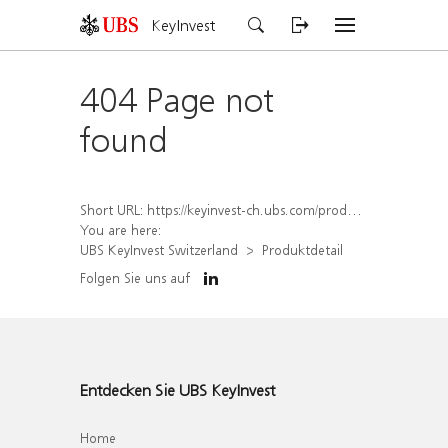
KeyInvest
404 Page not
found
Short URL:
https://keyinvest-ch.ubs.com/produkt/detail/index/isin/CH1579299525
You are here:
UBS KeyInvest Switzerland
Produktdetail
Folgen Sie uns auf
Entdecken Sie UBS KeyInvest
Home