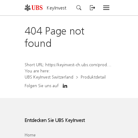
KeyInvest
404 Page not
found
Short URL:
https://keyinvest-ch.ubs.com/produkt/detail/index/isin/CH1579299947
You are here:
UBS KeyInvest Switzerland
Produktdetail
Folgen Sie uns auf
Entdecken Sie UBS KeyInvest
Home