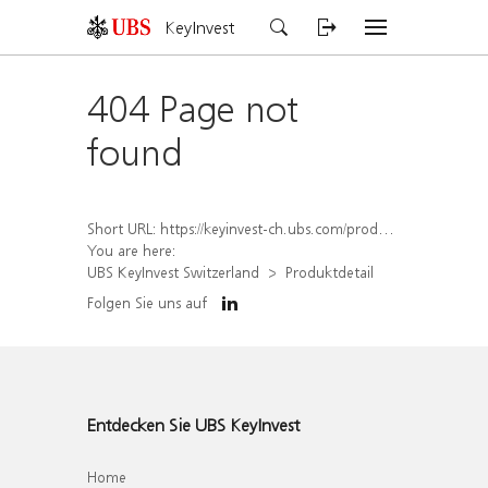
KeyInvest
404 Page not
found
Short URL:
https://keyinvest-ch.ubs.com/produkt/detail/index/isin/CH1579300000
You are here:
UBS KeyInvest Switzerland
Produktdetail
Folgen Sie uns auf
Entdecken Sie UBS KeyInvest
Home