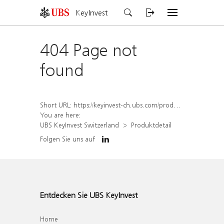
KeyInvest
404 Page not
found
Short URL:
https://keyinvest-ch.ubs.com/produkt/detail/index/isin/CH1579300257
You are here:
UBS KeyInvest Switzerland
Produktdetail
Folgen Sie uns auf
Entdecken Sie UBS KeyInvest
Home