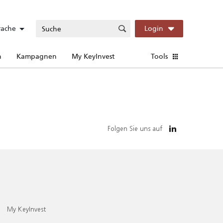
rache
Login
n
Kampagnen
My KeyInvest
Tools
Folgen Sie uns auf
My KeyInvest