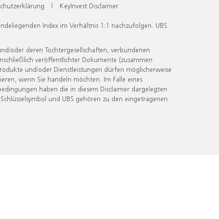
chutzerklärung
|
KeyInvest Disclaimer
undeliegenden Index im Verhältnis 1:1 nachzufolgen. UBS
und/oder deren Tochtergesellschaften, verbundenen
inschließlich veröffentlichter Dokumente (zusammen
 Produkte und/oder Dienstleistungen dürfen möglicherweise
ieren, wenn Sie handeln möchten. Im Falle eines
bedingungen haben die in diesem Disclaimer dargelegten
 Schlüsselsymbol und UBS gehören zu den eingetragenen