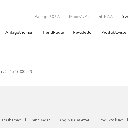
Rating:
S&P A+
|
Moody’s Aa2
|
Fitch AA
Sp
Anlagethemen
TrendRadar
Newsletter
Produktwisse
x/isin/CH1579300349
lagethemen
|
TrendRadar
|
Blog & Newsletter
|
Produktwissen
|