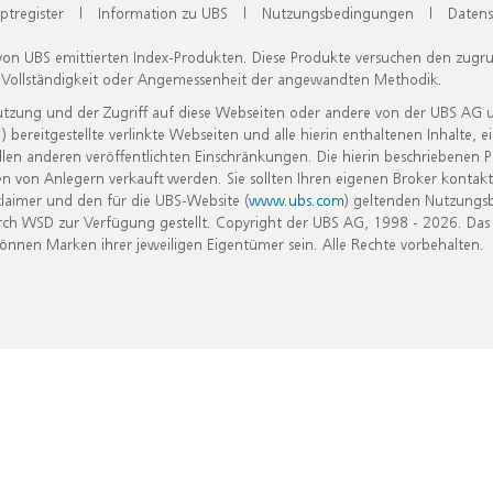
ptregister
|
Information zu UBS
|
Nutzungsbedingungen
|
Datens
 von UBS emittierten Index-Produkten. Diese Produkte versuchen den zugr
, Vollständigkeit oder Angemessenheit der angewandten Methodik.
Nutzung und der Zugriff auf diese Webseiten oder andere von der UBS AG 
eitgestellte verlinkte Webseiten und alle hierin enthaltenen Inhalte, e
allen anderen veröffentlichten Einschränkungen. Die hierin beschriebenen
n von Anlegern verkauft werden. Sie sollten Ihren eigenen Broker kontakt
laimer und den für die UBS-Website (
www.ubs.com
) geltenden Nutzungs
h WSD zur Verfügung gestellt. Copyright der UBS AG, 1998 - 2026. Das
nen Marken ihrer jeweiligen Eigentümer sein. Alle Rechte vorbehalten.