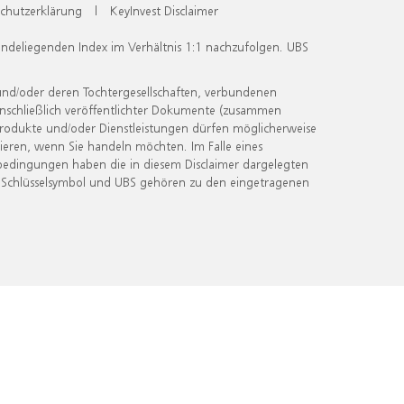
chutzerklärung
|
KeyInvest Disclaimer
undeliegenden Index im Verhältnis 1:1 nachzufolgen. UBS
und/oder deren Tochtergesellschaften, verbundenen
inschließlich veröffentlichter Dokumente (zusammen
 Produkte und/oder Dienstleistungen dürfen möglicherweise
ieren, wenn Sie handeln möchten. Im Falle eines
bedingungen haben die in diesem Disclaimer dargelegten
 Schlüsselsymbol und UBS gehören zu den eingetragenen