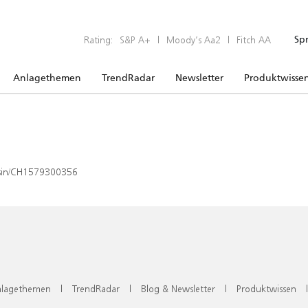
Rating:
S&P A+
|
Moody’s Aa2
|
Fitch AA
Sp
Anlagethemen
TrendRadar
Newsletter
Produktwisse
x/isin/CH1579300356
lagethemen
|
TrendRadar
|
Blog & Newsletter
|
Produktwissen
|