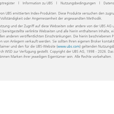
ptregister
|
Information zu UBS
|
Nutzungsbedingungen
|
Datens
 von UBS emittierten Index-Produkten. Diese Produkte versuchen den zugr
, Vollständigkeit oder Angemessenheit der angewandten Methodik.
Nutzung und der Zugriff auf diese Webseiten oder andere von der UBS AG 
eitgestellte verlinkte Webseiten und alle hierin enthaltenen Inhalte, e
allen anderen veröffentlichten Einschränkungen. Die hierin beschriebenen
n von Anlegern verkauft werden. Sie sollten Ihren eigenen Broker kontakt
laimer und den für die UBS-Website (
www.ubs.com
) geltenden Nutzungs
h WSD zur Verfügung gestellt. Copyright der UBS AG, 1998 - 2026. Das
nen Marken ihrer jeweiligen Eigentümer sein. Alle Rechte vorbehalten.