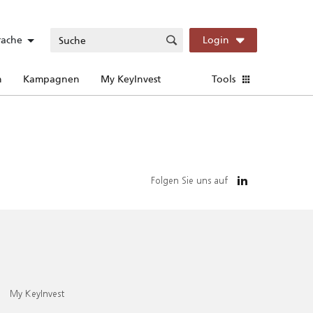
rache
Login
n
Kampagnen
My KeyInvest
Tools
Folgen Sie uns auf
My KeyInvest