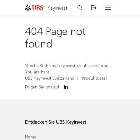
KeyInvest
404 Page not
found
Short URL:
https://keyinvest-ch.ubs.com/produkt/detail/index/isin/CH1579301560
You are here:
UBS KeyInvest Switzerland
Produktdetail
Folgen Sie uns auf
Entdecken Sie UBS KeyInvest
Home