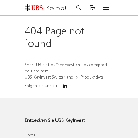
KeyInvest
404 Page not
found
Short URL:
https://keyinvest-ch.ubs.com/produkt/detail/index/isin/CH1579301669
You are here:
UBS KeyInvest Switzerland
Produktdetail
Folgen Sie uns auf
Entdecken Sie UBS KeyInvest
Home