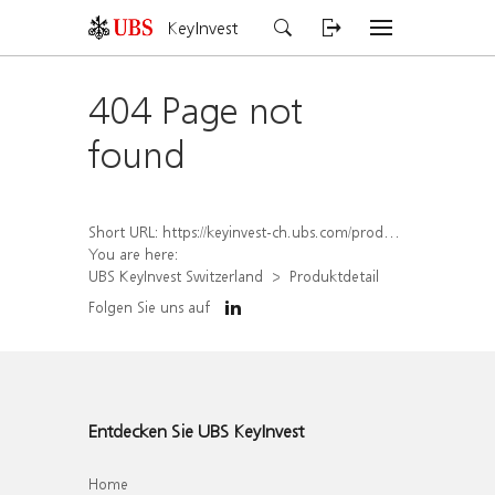
KeyInvest
404 Page not
found
Short URL:
https://keyinvest-ch.ubs.com/produkt/detail/index/isin/CH1579301743
You are here:
UBS KeyInvest Switzerland
Produktdetail
Folgen Sie uns auf
Entdecken Sie UBS KeyInvest
Home