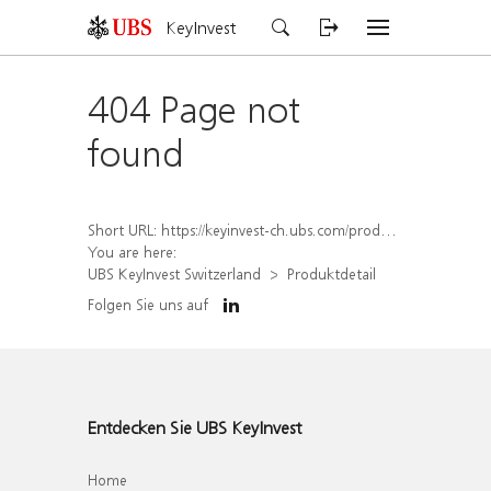
KeyInvest
404 Page not
found
Short URL:
https://keyinvest-ch.ubs.com/produkt/detail/index/isin/CH1579303962
You are here:
UBS KeyInvest Switzerland
Produktdetail
Folgen Sie uns auf
Entdecken Sie UBS KeyInvest
Home