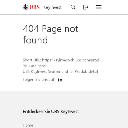
KeyInvest
404 Page not
found
Short URL:
https://keyinvest-ch.ubs.com/produkt/detail/index/isin/CH1579304366
You are here:
UBS KeyInvest Switzerland
Produktdetail
Folgen Sie uns auf
Entdecken Sie UBS KeyInvest
Home