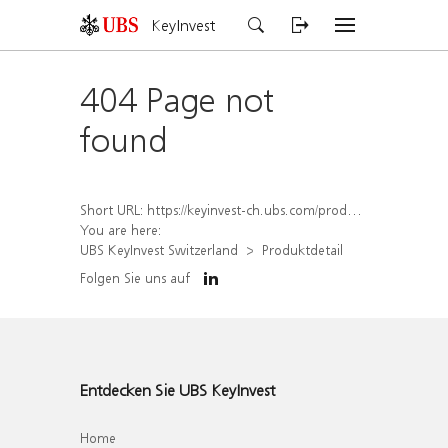
KeyInvest
404 Page not
found
Short URL:
https://keyinvest-ch.ubs.com/produkt/detail/index/isin/CH1579304671
You are here:
UBS KeyInvest Switzerland
Produktdetail
Folgen Sie uns auf
Entdecken Sie UBS KeyInvest
Home