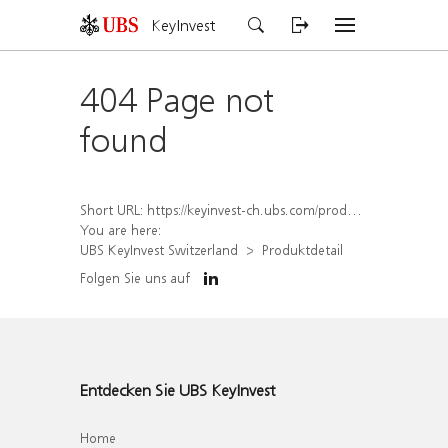
KeyInvest
404 Page not
found
Short URL:
https://keyinvest-ch.ubs.com/produkt/detail/index/isin/CH1579304903
You are here:
UBS KeyInvest Switzerland
Produktdetail
Folgen Sie uns auf
Entdecken Sie UBS KeyInvest
Home