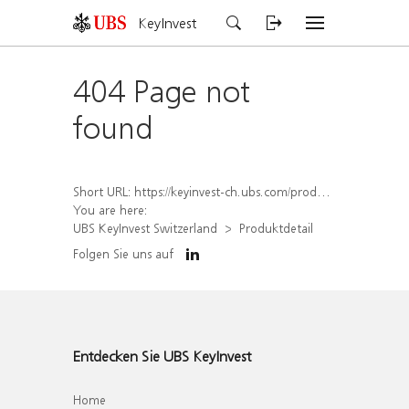
KeyInvest
404 Page not
found
Short URL:
https://keyinvest-ch.ubs.com/produkt/detail/index/isin/CH1579304911
You are here:
UBS KeyInvest Switzerland
Produktdetail
Folgen Sie uns auf
Entdecken Sie UBS KeyInvest
Home