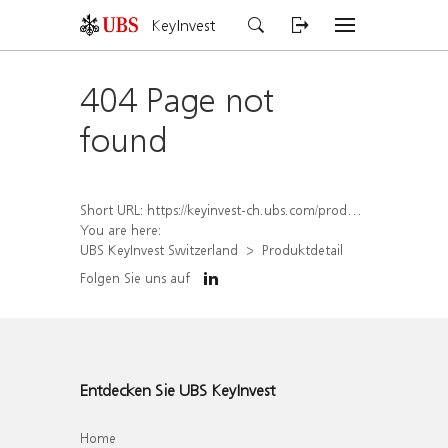
KeyInvest
404 Page not
found
Short URL:
https://keyinvest-ch.ubs.com/produkt/detail/index/isin/CH1579304994
You are here:
UBS KeyInvest Switzerland
Produktdetail
Folgen Sie uns auf
Entdecken Sie UBS KeyInvest
Home