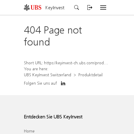
KeyInvest
404 Page not
found
Short URL:
https://keyinvest-ch.ubs.com/produkt/detail/index/isin/CH1579305090
You are here:
UBS KeyInvest Switzerland
Produktdetail
Folgen Sie uns auf
Entdecken Sie UBS KeyInvest
Home