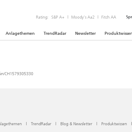
Rating:
S&P A+
|
Moody’s Aa2
|
Fitch AA
Sp
Anlagethemen
TrendRadar
Newsletter
Produktwisse
x/isin/CH1579305330
lagethemen
|
TrendRadar
|
Blog & Newsletter
|
Produktwissen
|