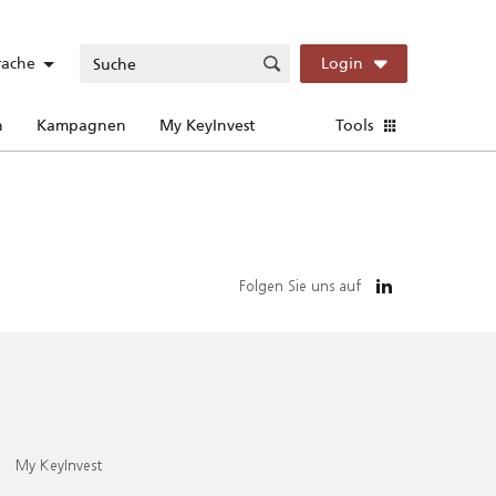
rache
Login
n
Kampagnen
My KeyInvest
Tools
Folgen Sie uns auf
My KeyInvest