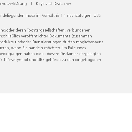
chutzerklärung
|
KeyInvest Disclaimer
undeliegenden Index im Verhältnis 1:1 nachzufolgen. UBS
und/oder deren Tochtergesellschaften, verbundenen
inschließlich veröffentlichter Dokumente (zusammen
 Produkte und/oder Dienstleistungen dürfen möglicherweise
ieren, wenn Sie handeln möchten. Im Falle eines
bedingungen haben die in diesem Disclaimer dargelegten
 Schlüsselsymbol und UBS gehören zu den eingetragenen