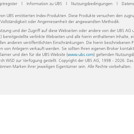
ptregister
|
Information zu UBS
|
Nutzungsbedingungen
|
Datens
 von UBS emittierten Index-Produkten. Diese Produkte versuchen den zugr
, Vollständigkeit oder Angemessenheit der angewandten Methodik.
Nutzung und der Zugriff auf diese Webseiten oder andere von der UBS AG 
eitgestellte verlinkte Webseiten und alle hierin enthaltenen Inhalte, e
allen anderen veröffentlichten Einschränkungen. Die hierin beschriebenen
n von Anlegern verkauft werden. Sie sollten Ihren eigenen Broker kontakt
laimer und den für die UBS-Website (
www.ubs.com
) geltenden Nutzungs
h WSD zur Verfügung gestellt. Copyright der UBS AG, 1998 - 2026. Das
nen Marken ihrer jeweiligen Eigentümer sein. Alle Rechte vorbehalten.