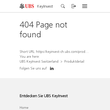
KeyInvest
404 Page not
found
Short URL:
https://keyinvest-ch.ubs.com/produkt/detail/index/isin/CH1579305363
You are here:
UBS KeyInvest Switzerland
Produktdetail
Folgen Sie uns auf
Entdecken Sie UBS KeyInvest
Home