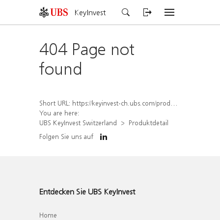
KeyInvest
404 Page not
found
Short URL:
https://keyinvest-ch.ubs.com/produkt/detail/index/isin/CH1579305405
You are here:
UBS KeyInvest Switzerland
Produktdetail
Folgen Sie uns auf
Entdecken Sie UBS KeyInvest
Home