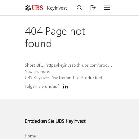
KeyInvest
404 Page not
found
Short URL:
https://keyinvest-ch.ubs.com/produkt/detail/index/isin/CH1579305454
You are here:
UBS KeyInvest Switzerland
Produktdetail
Folgen Sie uns auf
Entdecken Sie UBS KeyInvest
Home