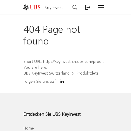
KeyInvest
404 Page not
found
Short URL:
https://keyinvest-ch.ubs.com/produkt/detail/index/isin/CH1579306031
You are here:
UBS KeyInvest Switzerland
Produktdetail
Folgen Sie uns auf
Entdecken Sie UBS KeyInvest
Home