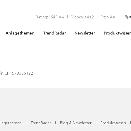
Rating:
S&P A+
|
Moody’s Aa2
|
Fitch AA
Sp
Anlagethemen
TrendRadar
Newsletter
Produktwisse
x/isin/CH1579306122
lagethemen
|
TrendRadar
|
Blog & Newsletter
|
Produktwissen
|