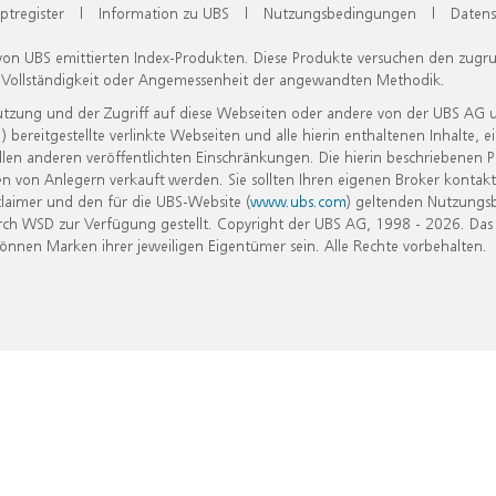
ptregister
|
Information zu UBS
|
Nutzungsbedingungen
|
Datens
 von UBS emittierten Index-Produkten. Diese Produkte versuchen den zugr
, Vollständigkeit oder Angemessenheit der angewandten Methodik.
Nutzung und der Zugriff auf diese Webseiten oder andere von der UBS AG 
eitgestellte verlinkte Webseiten und alle hierin enthaltenen Inhalte, e
allen anderen veröffentlichten Einschränkungen. Die hierin beschriebenen
n von Anlegern verkauft werden. Sie sollten Ihren eigenen Broker kontakt
laimer und den für die UBS-Website (
www.ubs.com
) geltenden Nutzungs
h WSD zur Verfügung gestellt. Copyright der UBS AG, 1998 - 2026. Das
nen Marken ihrer jeweiligen Eigentümer sein. Alle Rechte vorbehalten.