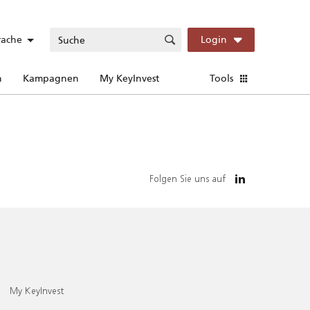
rache
Login
n
Kampagnen
My KeyInvest
Tools
Folgen Sie uns auf
My KeyInvest