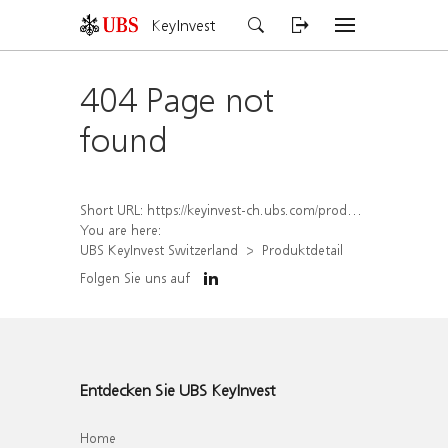
KeyInvest
404 Page not
found
Short URL:
https://keyinvest-ch.ubs.com/produkt/detail/index/isin/CH1579307534
You are here:
UBS KeyInvest Switzerland
Produktdetail
Folgen Sie uns auf
Entdecken Sie UBS KeyInvest
Home