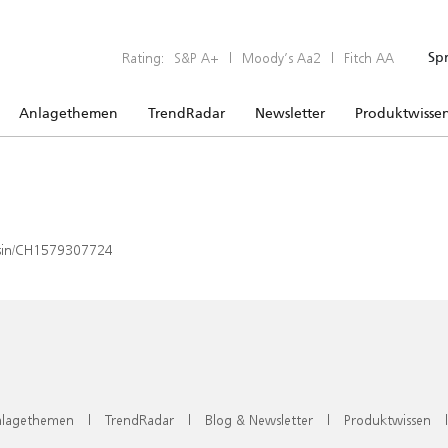
Rating:
S&P A+
|
Moody’s Aa2
|
Fitch AA
Sp
Anlagethemen
TrendRadar
Newsletter
Produktwisse
x/isin/CH1579307724
lagethemen
|
TrendRadar
|
Blog & Newsletter
|
Produktwissen
|