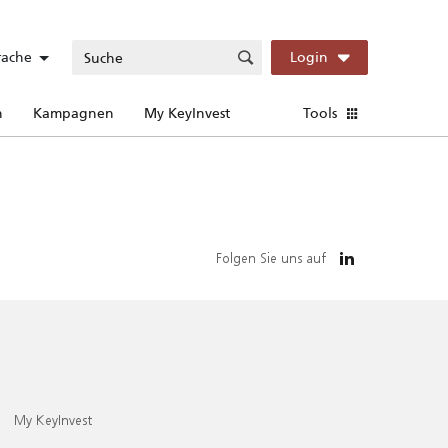
rache
Login
n
Kampagnen
My KeyInvest
Tools
Folgen Sie uns auf
My KeyInvest