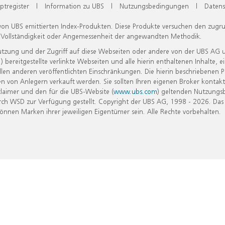
ptregister
|
Information zu UBS
|
Nutzungsbedingungen
|
Datens
 von UBS emittierten Index-Produkten. Diese Produkte versuchen den zugr
, Vollständigkeit oder Angemessenheit der angewandten Methodik.
Nutzung und der Zugriff auf diese Webseiten oder andere von der UBS AG 
eitgestellte verlinkte Webseiten und alle hierin enthaltenen Inhalte, e
allen anderen veröffentlichten Einschränkungen. Die hierin beschriebenen
n von Anlegern verkauft werden. Sie sollten Ihren eigenen Broker kontakt
laimer und den für die UBS-Website (
www.ubs.com
) geltenden Nutzungs
h WSD zur Verfügung gestellt. Copyright der UBS AG, 1998 - 2026. Das
nen Marken ihrer jeweiligen Eigentümer sein. Alle Rechte vorbehalten.