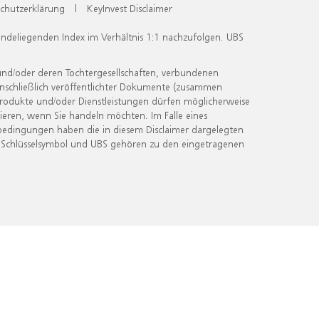
chutzerklärung
|
KeyInvest Disclaimer
undeliegenden Index im Verhältnis 1:1 nachzufolgen. UBS
und/oder deren Tochtergesellschaften, verbundenen
inschließlich veröffentlichter Dokumente (zusammen
 Produkte und/oder Dienstleistungen dürfen möglicherweise
ieren, wenn Sie handeln möchten. Im Falle eines
bedingungen haben die in diesem Disclaimer dargelegten
 Schlüsselsymbol und UBS gehören zu den eingetragenen