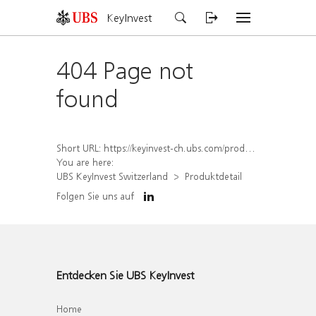
KeyInvest
404 Page not
found
Short URL:
https://keyinvest-ch.ubs.com/produkt/detail/index/isin/CH1579307757
You are here:
UBS KeyInvest Switzerland
Produktdetail
Folgen Sie uns auf
Entdecken Sie UBS KeyInvest
Home