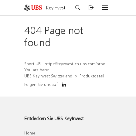
KeyInvest
404 Page not
found
Short URL:
https://keyinvest-ch.ubs.com/produkt/detail/index/isin/CH1579648671
You are here:
UBS KeyInvest Switzerland
Produktdetail
Folgen Sie uns auf
Entdecken Sie UBS KeyInvest
Home