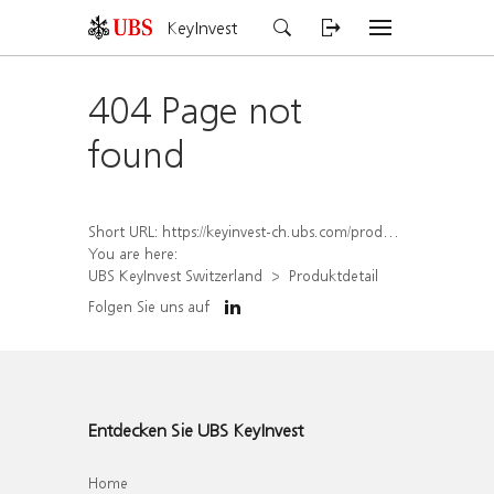
KeyInvest
404 Page not
found
Short URL:
https://keyinvest-ch.ubs.com/produkt/detail/index/isin/CH1579648820
You are here:
UBS KeyInvest Switzerland
Produktdetail
Folgen Sie uns auf
Entdecken Sie UBS KeyInvest
Home