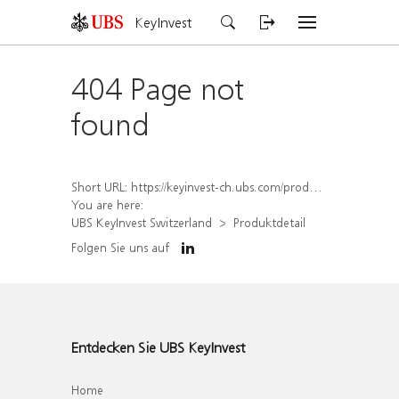
KeyInvest
404 Page not
found
Short URL:
https://keyinvest-ch.ubs.com/produkt/detail/index/isin/CH1579649000
You are here:
UBS KeyInvest Switzerland
Produktdetail
Folgen Sie uns auf
Entdecken Sie UBS KeyInvest
Home