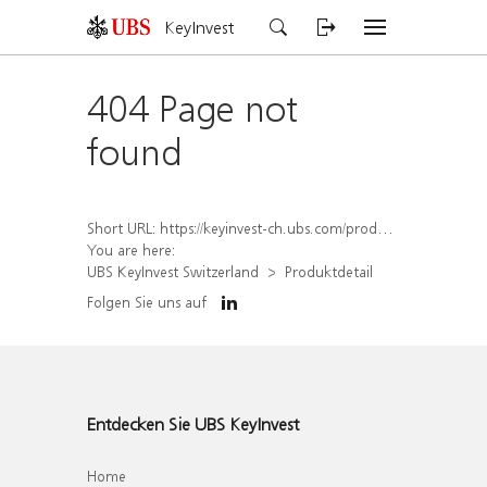
KeyInvest
404 Page not
found
Short URL:
https://keyinvest-ch.ubs.com/produkt/detail/index/isin/CH1579649216
You are here:
UBS KeyInvest Switzerland
Produktdetail
Folgen Sie uns auf
Entdecken Sie UBS KeyInvest
Home