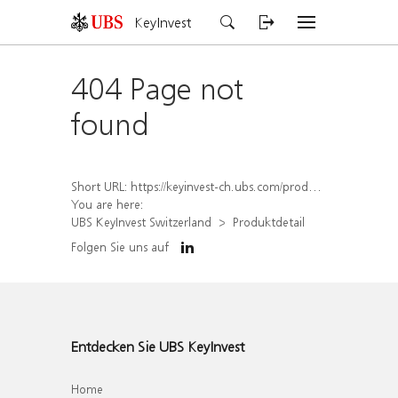
KeyInvest
404 Page not
found
Short URL:
https://keyinvest-ch.ubs.com/produkt/detail/index/isin/CH1579649539
You are here:
UBS KeyInvest Switzerland
Produktdetail
Folgen Sie uns auf
Entdecken Sie UBS KeyInvest
Home