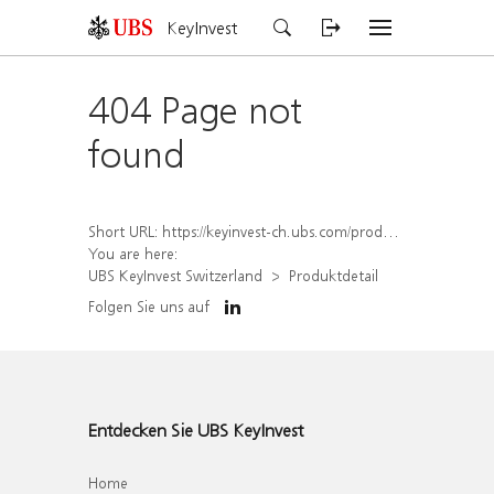
KeyInvest
404 Page not
found
Short URL:
https://keyinvest-ch.ubs.com/produkt/detail/index/isin/CH1579649729
You are here:
UBS KeyInvest Switzerland
Produktdetail
Folgen Sie uns auf
Entdecken Sie UBS KeyInvest
Home