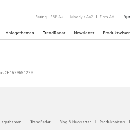
Rating:
S&P A+
|
Moody’s Aa2
|
Fitch AA
Sp
Anlagethemen
TrendRadar
Newsletter
Produktwisse
x/isin/CH1579651279
lagethemen
|
TrendRadar
|
Blog & Newsletter
|
Produktwissen
|