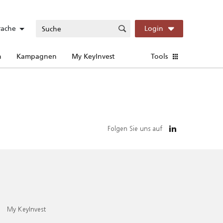
rache
Login
n
Kampagnen
My KeyInvest
Tools
Folgen Sie uns auf
My KeyInvest