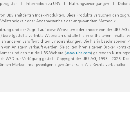
ptregister
|
Information zu UBS
|
Nutzungsbedingungen
|
Datens
 von UBS emittierten Index-Produkten. Diese Produkte versuchen den zugr
, Vollständigkeit oder Angemessenheit der angewandten Methodik.
Nutzung und der Zugriff auf diese Webseiten oder andere von der UBS AG 
eitgestellte verlinkte Webseiten und alle hierin enthaltenen Inhalte, e
allen anderen veröffentlichten Einschränkungen. Die hierin beschriebenen
n von Anlegern verkauft werden. Sie sollten Ihren eigenen Broker kontakt
laimer und den für die UBS-Website (
www.ubs.com
) geltenden Nutzungs
h WSD zur Verfügung gestellt. Copyright der UBS AG, 1998 - 2026. Das
nen Marken ihrer jeweiligen Eigentümer sein. Alle Rechte vorbehalten.