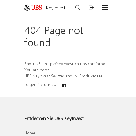
KeyInvest
404 Page not
found
Short URL:
https://keyinvest-ch.ubs.com/produkt/detail/index/isin/CH1579651394
You are here:
UBS KeyInvest Switzerland
Produktdetail
Folgen Sie uns auf
Entdecken Sie UBS KeyInvest
Home