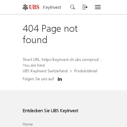
KeyInvest
404 Page not
found
Short URL:
https://keyinvest-ch.ubs.com/produkt/detail/index/isin/CH1579651493
You are here:
UBS KeyInvest Switzerland
Produktdetail
Folgen Sie uns auf
Entdecken Sie UBS KeyInvest
Home