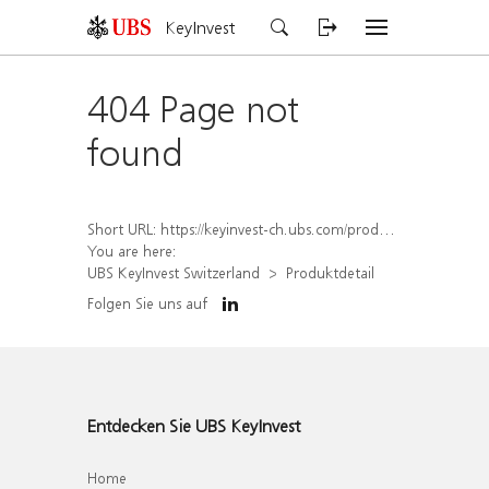
KeyInvest
404 Page not
found
Short URL:
https://keyinvest-ch.ubs.com/produkt/detail/index/isin/CH1579651873
You are here:
UBS KeyInvest Switzerland
Produktdetail
Folgen Sie uns auf
Entdecken Sie UBS KeyInvest
Home