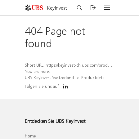
KeyInvest
404 Page not
found
Short URL:
https://keyinvest-ch.ubs.com/produkt/detail/index/isin/CH1579651899
You are here:
UBS KeyInvest Switzerland
Produktdetail
Folgen Sie uns auf
Entdecken Sie UBS KeyInvest
Home