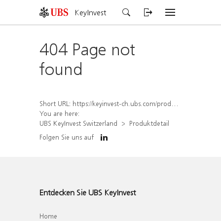
KeyInvest
404 Page not
found
Short URL:
https://keyinvest-ch.ubs.com/produkt/detail/index/isin/CH1579651980
You are here:
UBS KeyInvest Switzerland
Produktdetail
Folgen Sie uns auf
Entdecken Sie UBS KeyInvest
Home